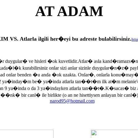
AT ADAM
tlarla ilgili her�eyi bu adreste bulabilirsiniz.
htt
r duygular� ve hisleri �ok kuvetlidir.Atlar� asla kand�ramazs�
rkada�l�k kurabilirsiniz onlar sizi anlar sizinle duygular�n�z� p
armad onlar benden �u anda �ok uzakta. Onlar�, onlarla konu�may
 ya�inday�m be� ya�inda atlarla tan��t�m ilk at�m melanie'di
an 9 ya�inda o da 3 ya�indayken atlarla tan��t�.K�sacas� biz
, ��nk� bir canl� ile birlikte (o an ne hisettiysen anlayan bir canl�)
narod95@hotmail.com