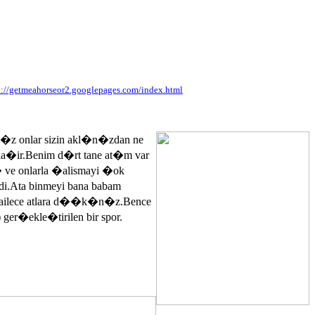
p://getmeahorseor2.googlepages.com/index.html
n�z onlar sizin akl�n�zdan ne
ayla�ir.Benim d�rt tane at�m var
� ve onlarla �alismayi �ok
.Ata binmeyi bana babam
 ailece atlara d��k�n�z.Bence
 ger�ekle�tirilen bir spor.