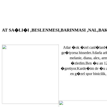
AT SA�LI�I ,BESLENMESI,BARINMASI ,NAL,BAKIM VS. A
Atlar �ok �zel canl�lard�
ge�iyorsa hisseder.Atlarla a
melanie, diana, alex, 
�zledim.Ben �u an 12
�gretiyor.Karde�im de �u 
en g�zel spor binicilik