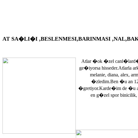
AT SA�LI�I ,BESLENMESI,BARINMASI ,NAL,BAKIM VS. A
Atlar �ok �zel canl�lard�
ge�iyorsa hisseder.Atlarla a
melanie, diana, alex, 
�zledim.Ben �u an 12
�gretiyor.Karde�im de �u 
en g�zel spor binicilik