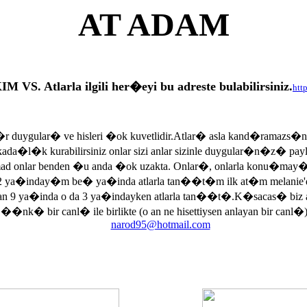
AT ADAM
tlarla ilgili her�eyi bu adreste bulabilirsiniz.
htt
r duygular� ve hisleri �ok kuvetlidir.Atlar� asla kand�ramazs�
rkada�l�k kurabilirsiniz onlar sizi anlar sizinle duygular�n�z� p
armad onlar benden �u anda �ok uzakta. Onlar�, onlarla konu�may
 ya�inday�m be� ya�inda atlarla tan��t�m ilk at�m melanie'di
an 9 ya�inda o da 3 ya�indayken atlarla tan��t�.K�sacas� biz
, ��nk� bir canl� ile birlikte (o an ne hisettiysen anlayan bir canl�)
narod95@hotmail.com