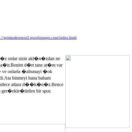
p://getmeahorseor2.googlepages.com/index.html
n�z onlar sizin akl�n�zdan ne
ayla�ir.Benim d�rt tane at�m var
� ve onlarla �alismayi �ok
.Ata binmeyi bana babam
 ailece atlara d��k�n�z.Bence
 ger�ekle�tirilen bir spor.