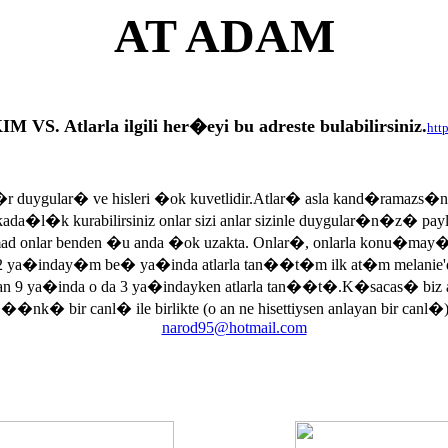
AT ADAM
tlarla ilgili her�eyi bu adreste bulabilirsiniz.
htt
r duygular� ve hisleri �ok kuvetlidir.Atlar� asla kand�ramazs�
rkada�l�k kurabilirsiniz onlar sizi anlar sizinle duygular�n�z� p
armad onlar benden �u anda �ok uzakta. Onlar�, onlarla konu�may
 ya�inday�m be� ya�inda atlarla tan��t�m ilk at�m melanie'di
an 9 ya�inda o da 3 ya�indayken atlarla tan��t�.K�sacas� biz
, ��nk� bir canl� ile birlikte (o an ne hisettiysen anlayan bir canl�)
narod95@hotmail.com