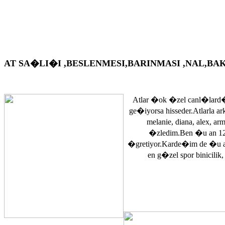
AT SA�LI�I ,BESLENMESI,BARINMASI ,NAL,BAKIM VS. A
Atlar �ok �zel canl�lard�
ge�iyorsa hisseder.Atlarla a
melanie, diana, alex, 
�zledim.Ben �u an 12
�gretiyor.Karde�im de �u 
en g�zel spor binicilik