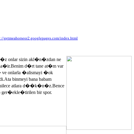
p://getmeahorseor2.googlepages.com/index.html
n�z onlar sizin akl�n�zdan ne
ayla�ir.Benim d�rt tane at�m var
� ve onlarla �alismayi �ok
.Ata binmeyi bana babam
 ailece atlara d��k�n�z.Bence
 ger�ekle�tirilen bir spor.