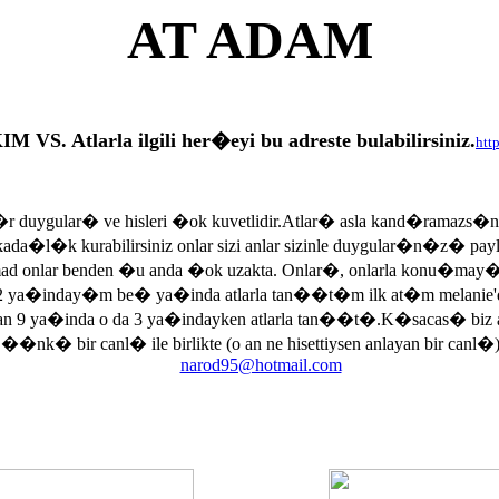
AT ADAM
tlarla ilgili her�eyi bu adreste bulabilirsiniz.
htt
r duygular� ve hisleri �ok kuvetlidir.Atlar� asla kand�ramazs�
rkada�l�k kurabilirsiniz onlar sizi anlar sizinle duygular�n�z� p
armad onlar benden �u anda �ok uzakta. Onlar�, onlarla konu�may
 ya�inday�m be� ya�inda atlarla tan��t�m ilk at�m melanie'di
an 9 ya�inda o da 3 ya�indayken atlarla tan��t�.K�sacas� biz
, ��nk� bir canl� ile birlikte (o an ne hisettiysen anlayan bir canl�)
narod95@hotmail.com