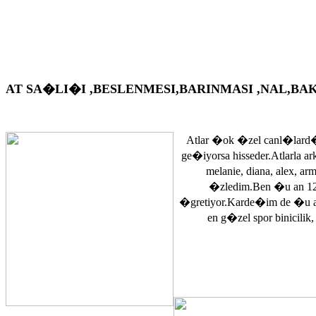
AT SA�LI�I ,BESLENMESI,BARINMASI ,NAL,BAKIM VS. A
Atlar �ok �zel canl�lard�
ge�iyorsa hisseder.Atlarla a
melanie, diana, alex, 
�zledim.Ben �u an 12
�gretiyor.Karde�im de �u 
en g�zel spor binicilik