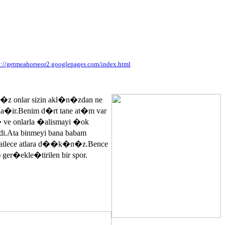
p://getmeahorseor2.googlepages.com/index.html
n�z onlar sizin akl�n�zdan ne
ayla�ir.Benim d�rt tane at�m var
� ve onlarla �alismayi �ok
.Ata binmeyi bana babam
 ailece atlara d��k�n�z.Bence
 ger�ekle�tirilen bir spor.