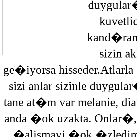
duygular�
kuvetli
kand�ra
sizin 
ge�iyorsa hisseder.Atlarla
sizi anlar sizinle duyg
tane at�m var melanie, di
anda �ok uzakta. Onlar�,
�alismayi �ok �zledi