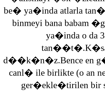
be� ya�inda atlarla tan
binmeyi bana babam �g
ya�inda o da 3
tan��t�.K�saca
d��k�n�z.Bence en g�ze
canl� ile birlikte (o an n
ger�ekle�tirilen bir 