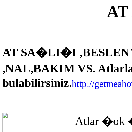
AT
AT SA�LI�I ,BESLEN
,NAL,BAKIM VS. Atlarla i
bulabilirsiniz.
http://getmeah
Atlar �ok 