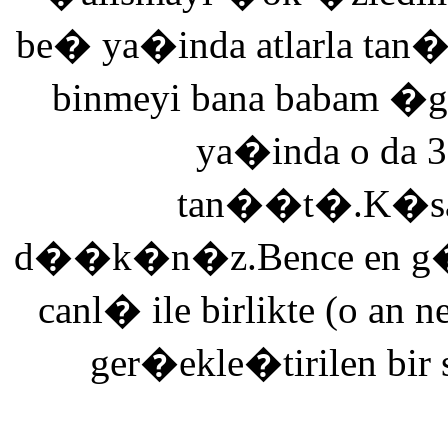
be� ya�inda atlarla tan
binmeyi bana babam �g
ya�inda o da 3
tan��t�.K�saca
d��k�n�z.Bence en g�ze
canl� ile birlikte (o an n
ger�ekle�tirilen bir 