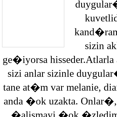
duygular�
kuvetli
kand�ra
sizin 
ge�iyorsa hisseder.Atlarla
sizi anlar sizinle duyg
tane at�m var melanie, di
anda �ok uzakta. Onlar�,
�alismayi �ok �zledi