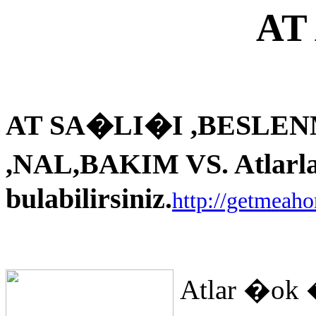
AT
AT SA�LI�I ,BESLEN
,NAL,BAKIM VS. Atlarla i
bulabilirsiniz.
http://getmeah
Atlar �ok 