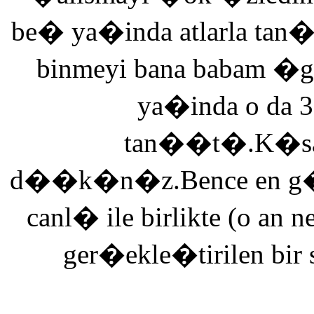
be� ya�inda atlarla tan
binmeyi bana babam �g
ya�inda o da 3
tan��t�.K�saca
d��k�n�z.Bence en g�ze
canl� ile birlikte (o an n
ger�ekle�tirilen bir 