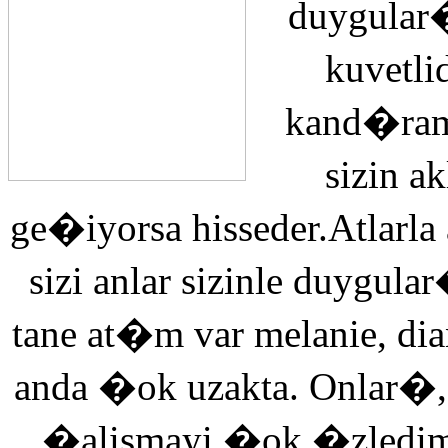
duygular�
kuvetli
kand�ra
sizin 
ge�iyorsa hisseder.Atlarla
sizi anlar sizinle duyg
tane at�m var melanie, di
anda �ok uzakta. Onlar�,
�alismayi �ok �zledi