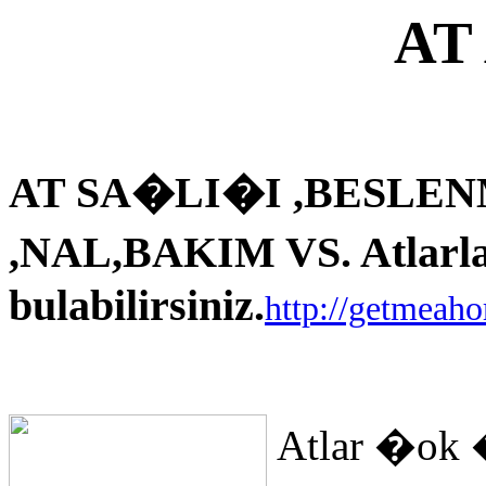
AT
AT SA�LI�I ,BESLEN
,NAL,BAKIM VS. Atlarla i
bulabilirsiniz.
http://getmeah
Atlar �ok 