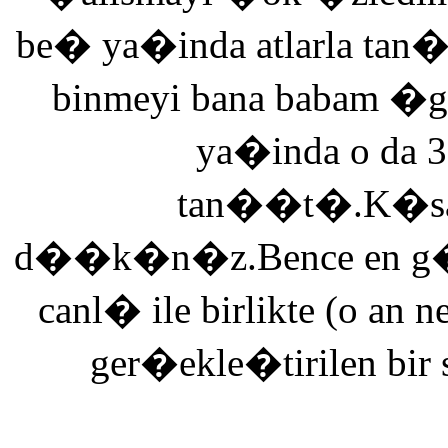
be� ya�inda atlarla tan
binmeyi bana babam �g
ya�inda o da 3
tan��t�.K�saca
d��k�n�z.Bence en g�ze
canl� ile birlikte (o an n
ger�ekle�tirilen bir 