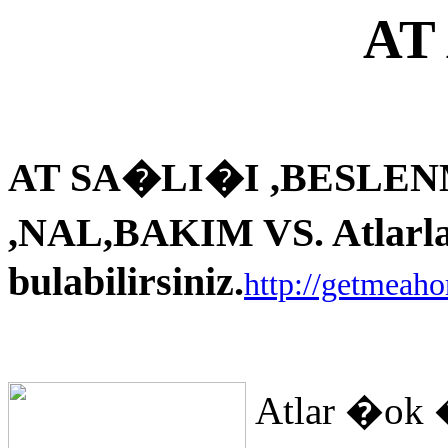
AT
AT SA�LI�I ,BESLEN
,NAL,BAKIM VS. Atlarla i
bulabilirsiniz.
http://getmeah
Atlar �ok 