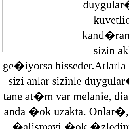
duygular�
kuvetli
kand�ra
sizin 
ge�iyorsa hisseder.Atlarla
sizi anlar sizinle duyg
tane at�m var melanie, di
anda �ok uzakta. Onlar�,
�alismayi �ok �zledi