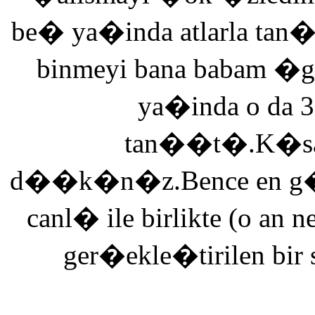
be� ya�inda atlarla tan
binmeyi bana babam �g
ya�inda o da 3
tan��t�.K�saca
d��k�n�z.Bence en g�ze
canl� ile birlikte (o an n
ger�ekle�tirilen bir 