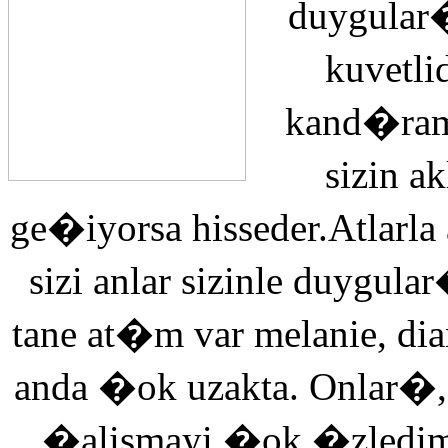
duygular�
kuvetli
kand�ra
sizin 
ge�iyorsa hisseder.Atlarla
sizi anlar sizinle duyg
tane at�m var melanie, di
anda �ok uzakta. Onlar�,
�alismayi �ok �zledi