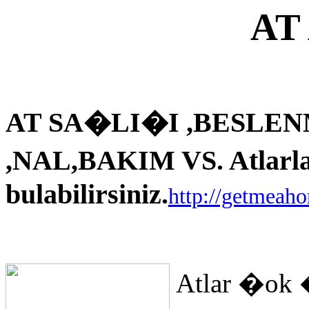
AT
AT SA�LI�I ,BESLEN
,NAL,BAKIM VS. Atlarla i
bulabilirsiniz.
http://getmeah
Atlar �ok 