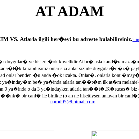
AT ADAM
tlarla ilgili her�eyi bu adreste bulabilirsiniz.
htt
r duygular� ve hisleri �ok kuvetlidir.Atlar� asla kand�ramazs�
rkada�l�k kurabilirsiniz onlar sizi anlar sizinle duygular�n�z� p
armad onlar benden �u anda �ok uzakta. Onlar�, onlarla konu�may
 ya�inday�m be� ya�inda atlarla tan��t�m ilk at�m melanie'di
an 9 ya�inda o da 3 ya�indayken atlarla tan��t�.K�sacas� biz
, ��nk� bir canl� ile birlikte (o an ne hisettiysen anlayan bir canl�)
narod95@hotmail.com