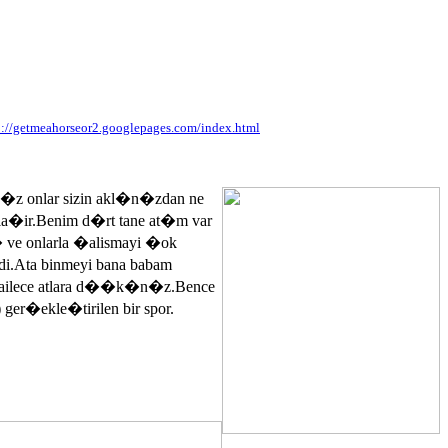
p://getmeahorseor2.googlepages.com/index.html
n�z onlar sizin akl�n�zdan ne
ayla�ir.Benim d�rt tane at�m var
� ve onlarla �alismayi �ok
.Ata binmeyi bana babam
 ailece atlara d��k�n�z.Bence
 ger�ekle�tirilen bir spor.