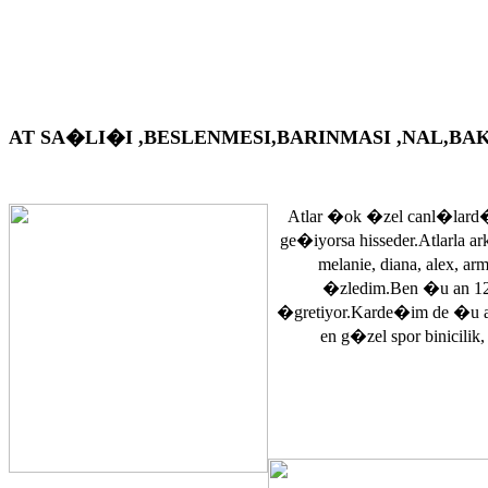
AT SA�LI�I ,BESLENMESI,BARINMASI ,NAL,BAKIM VS. A
Atlar �ok �zel canl�lard�
ge�iyorsa hisseder.Atlarla a
melanie, diana, alex, 
�zledim.Ben �u an 12
�gretiyor.Karde�im de �u 
en g�zel spor binicilik