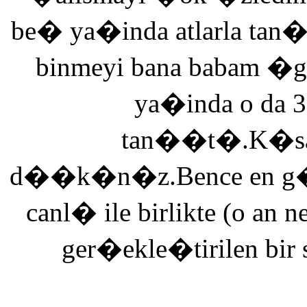
be� ya�inda atlarla tan
binmeyi bana babam �g
ya�inda o da 3
tan��t�.K�saca
d��k�n�z.Bence en g�ze
canl� ile birlikte (o an n
ger�ekle�tirilen bir 