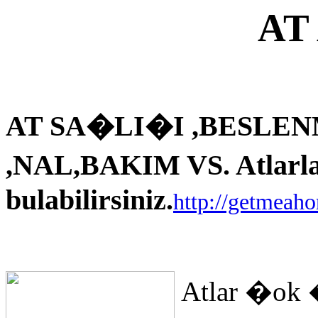
AT
AT SA�LI�I ,BESLEN
,NAL,BAKIM VS. Atlarla i
bulabilirsiniz.
http://getmeah
Atlar �ok 