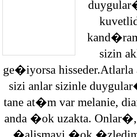
duygular�
kuvetli
kand�ra
sizin 
ge�iyorsa hisseder.Atlarla
sizi anlar sizinle duyg
tane at�m var melanie, di
anda �ok uzakta. Onlar�,
�alismayi �ok �zledi