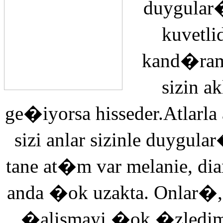
duygular�
kuvetli
kand�ra
sizin 
ge�iyorsa hisseder.Atlarla
sizi anlar sizinle duyg
tane at�m var melanie, di
anda �ok uzakta. Onlar�,
�alismayi �ok �zledi