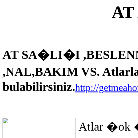
AT
AT SA�LI�I ,BESLEN
,NAL,BAKIM VS. Atlarla i
bulabilirsiniz.
http://getmeah
Atlar �ok 