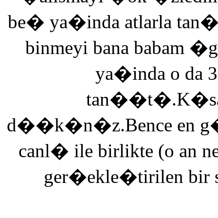
be� ya�inda atlarla tan
binmeyi bana babam �g
ya�inda o da 3
tan��t�.K�saca
d��k�n�z.Bence en g�ze
canl� ile birlikte (o an n
ger�ekle�tirilen bir 