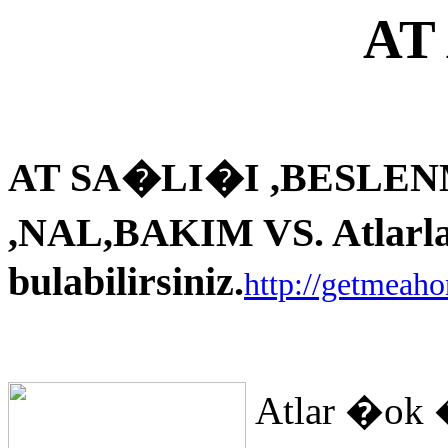
AT
AT SA�LI�I ,BESLEN
,NAL,BAKIM VS. Atlarla i
bulabilirsiniz.
http://getmeah
Atlar �ok 