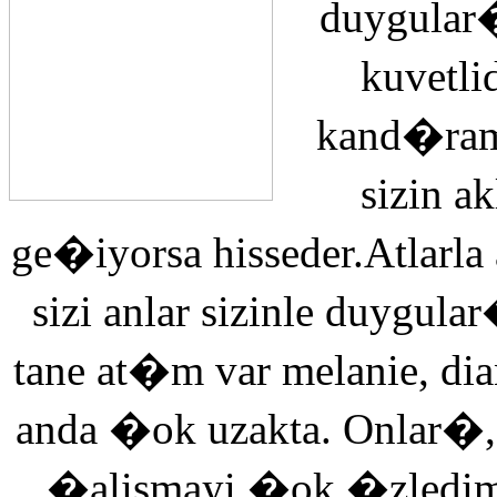
duygular�
kuvetli
kand�ra
sizin 
ge�iyorsa hisseder.Atlarla
sizi anlar sizinle duyg
tane at�m var melanie, di
anda �ok uzakta. Onlar�,
�alismayi �ok �zledi