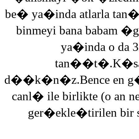
be� ya�inda atlarla tan
binmeyi bana babam �g
ya�inda o da 3
tan��t�.K�saca
d��k�n�z.Bence en g�ze
canl� ile birlikte (o an n
ger�ekle�tirilen bir 