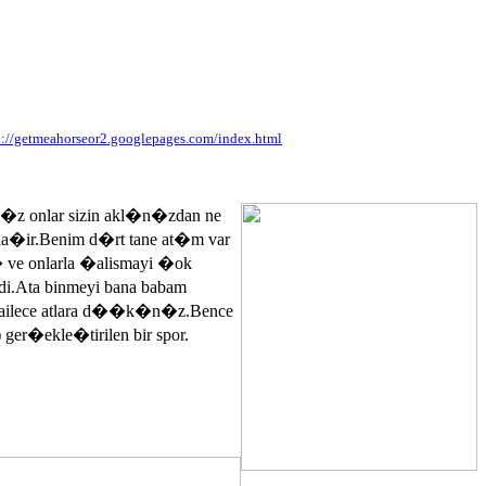
p://getmeahorseor2.googlepages.com/index.html
n�z onlar sizin akl�n�zdan ne
ayla�ir.Benim d�rt tane at�m var
� ve onlarla �alismayi �ok
.Ata binmeyi bana babam
 ailece atlara d��k�n�z.Bence
 ger�ekle�tirilen bir spor.