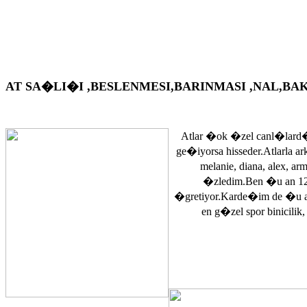
AT SA�LI�I ,BESLENMESI,BARINMASI ,NAL,BAKIM VS. A
Atlar �ok �zel canl�lard�
ge�iyorsa hisseder.Atlarla a
melanie, diana, alex, 
�zledim.Ben �u an 12
�gretiyor.Karde�im de �u 
en g�zel spor binicilik