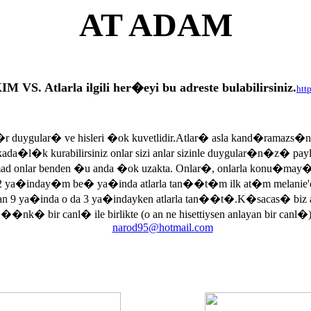
AT ADAM
tlarla ilgili her�eyi bu adreste bulabilirsiniz.
htt
r duygular� ve hisleri �ok kuvetlidir.Atlar� asla kand�ramazs�
rkada�l�k kurabilirsiniz onlar sizi anlar sizinle duygular�n�z� p
armad onlar benden �u anda �ok uzakta. Onlar�, onlarla konu�may
 ya�inday�m be� ya�inda atlarla tan��t�m ilk at�m melanie'di
an 9 ya�inda o da 3 ya�indayken atlarla tan��t�.K�sacas� biz
, ��nk� bir canl� ile birlikte (o an ne hisettiysen anlayan bir canl�)
narod95@hotmail.com