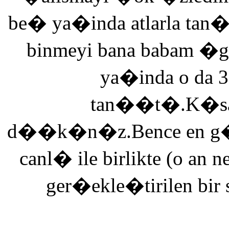
be� ya�inda atlarla tan
binmeyi bana babam �g
ya�inda o da 3
tan��t�.K�saca
d��k�n�z.Bence en g�ze
canl� ile birlikte (o an n
ger�ekle�tirilen bir 