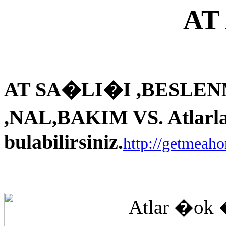
AT
AT SA�LI�I ,BESLEN
,NAL,BAKIM VS. Atlarla i
bulabilirsiniz.
http://getmeah
Atlar �ok 