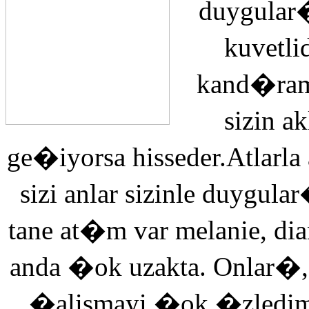
duygular�
kuvetli
kand�ra
sizin 
ge�iyorsa hisseder.Atlarla
sizi anlar sizinle duyg
tane at�m var melanie, di
anda �ok uzakta. Onlar�,
�alismayi �ok �zledi