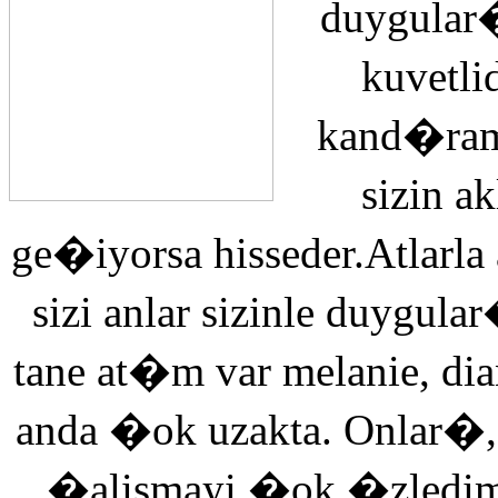
duygular�
kuvetli
kand�ra
sizin 
ge�iyorsa hisseder.Atlarla
sizi anlar sizinle duyg
tane at�m var melanie, di
anda �ok uzakta. Onlar�,
�alismayi �ok �zledi