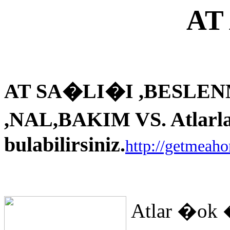
AT
AT SA�LI�I ,BESLEN
,NAL,BAKIM VS. Atlarla i
bulabilirsiniz.
http://getmeah
Atlar �ok 