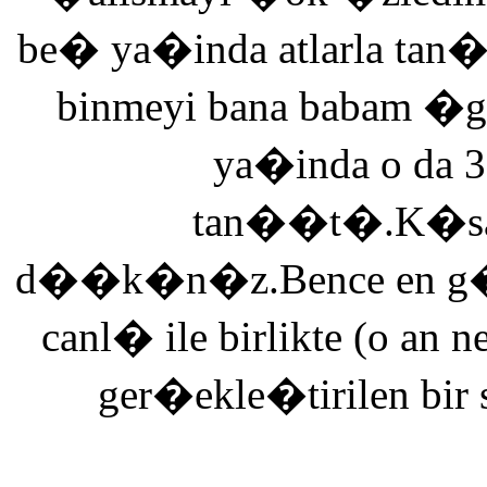
be� ya�inda atlarla tan
binmeyi bana babam �g
ya�inda o da 3
tan��t�.K�saca
d��k�n�z.Bence en g�ze
canl� ile birlikte (o an n
ger�ekle�tirilen bir 