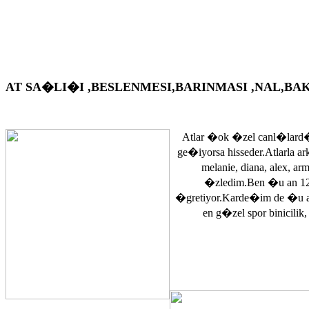
AT SA�LI�I ,BESLENMESI,BARINMASI ,NAL,BAKIM VS. A
Atlar �ok �zel canl�lard�
ge�iyorsa hisseder.Atlarla a
melanie, diana, alex, 
�zledim.Ben �u an 12
�gretiyor.Karde�im de �u 
en g�zel spor binicilik