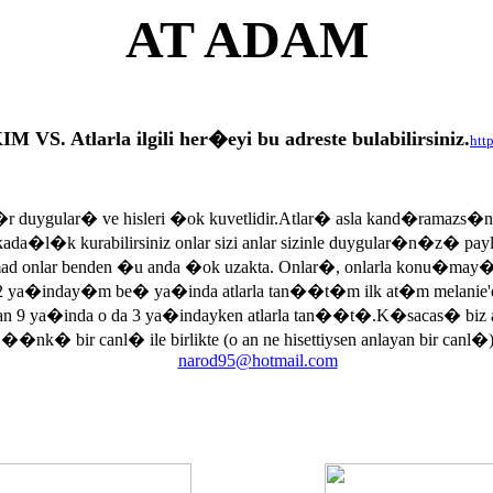
AT ADAM
tlarla ilgili her�eyi bu adreste bulabilirsiniz.
htt
r duygular� ve hisleri �ok kuvetlidir.Atlar� asla kand�ramazs�
rkada�l�k kurabilirsiniz onlar sizi anlar sizinle duygular�n�z� p
armad onlar benden �u anda �ok uzakta. Onlar�, onlarla konu�may
 ya�inday�m be� ya�inda atlarla tan��t�m ilk at�m melanie'di
an 9 ya�inda o da 3 ya�indayken atlarla tan��t�.K�sacas� biz
, ��nk� bir canl� ile birlikte (o an ne hisettiysen anlayan bir canl�)
narod95@hotmail.com