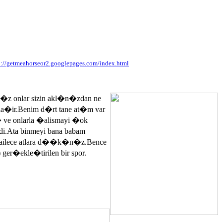
p://getmeahorseor2.googlepages.com/index.html
n�z onlar sizin akl�n�zdan ne
ayla�ir.Benim d�rt tane at�m var
� ve onlarla �alismayi �ok
.Ata binmeyi bana babam
 ailece atlara d��k�n�z.Bence
 ger�ekle�tirilen bir spor.