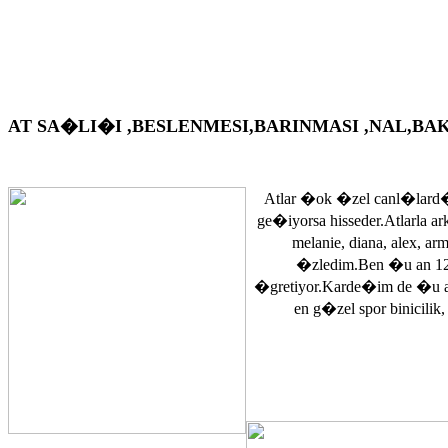
AT SA�LI�I ,BESLENMESI,BARINMASI ,NAL,BAKIM VS. A
Atlar �ok �zel canl�lard�
ge�iyorsa hisseder.Atlarla a
melanie, diana, alex, 
�zledim.Ben �u an 12
�gretiyor.Karde�im de �u 
en g�zel spor binicilik