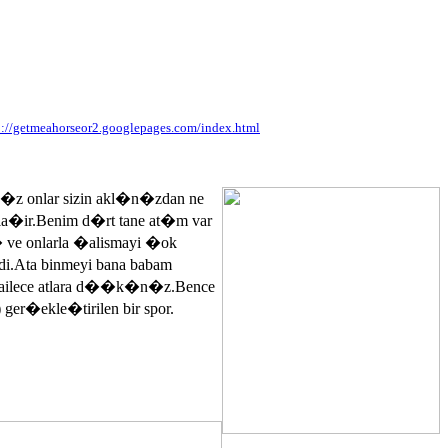
p://getmeahorseor2.googlepages.com/index.html
n�z onlar sizin akl�n�zdan ne
ayla�ir.Benim d�rt tane at�m var
� ve onlarla �alismayi �ok
.Ata binmeyi bana babam
 ailece atlara d��k�n�z.Bence
 ger�ekle�tirilen bir spor.