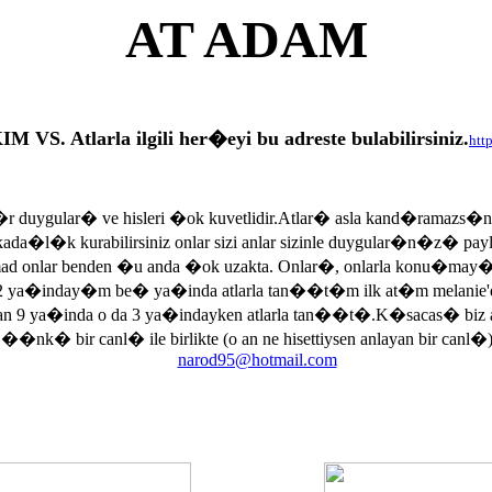
AT ADAM
tlarla ilgili her�eyi bu adreste bulabilirsiniz.
htt
r duygular� ve hisleri �ok kuvetlidir.Atlar� asla kand�ramazs�
rkada�l�k kurabilirsiniz onlar sizi anlar sizinle duygular�n�z� p
armad onlar benden �u anda �ok uzakta. Onlar�, onlarla konu�may
 ya�inday�m be� ya�inda atlarla tan��t�m ilk at�m melanie'di
an 9 ya�inda o da 3 ya�indayken atlarla tan��t�.K�sacas� biz
, ��nk� bir canl� ile birlikte (o an ne hisettiysen anlayan bir canl�)
narod95@hotmail.com