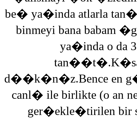
be� ya�inda atlarla tan
binmeyi bana babam �g
ya�inda o da 3
tan��t�.K�saca
d��k�n�z.Bence en g�ze
canl� ile birlikte (o an n
ger�ekle�tirilen bir 