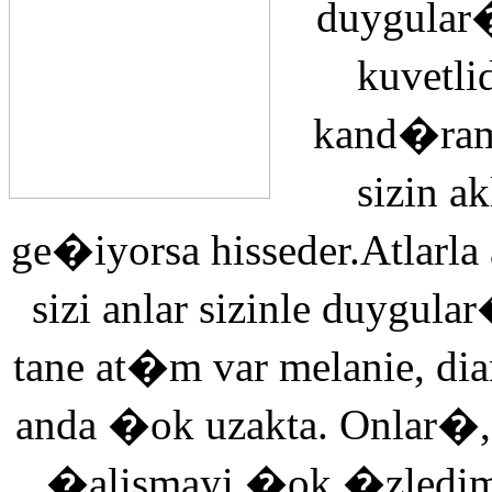
duygular�
kuvetli
kand�ra
sizin 
ge�iyorsa hisseder.Atlarla
sizi anlar sizinle duyg
tane at�m var melanie, di
anda �ok uzakta. Onlar�,
�alismayi �ok �zledi