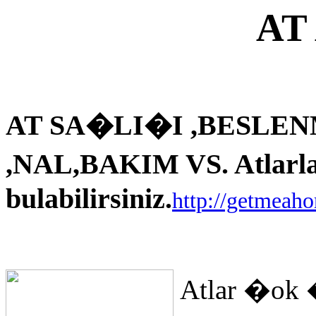
AT
AT SA�LI�I ,BESLEN
,NAL,BAKIM VS. Atlarla i
bulabilirsiniz.
http://getmeah
Atlar �ok 