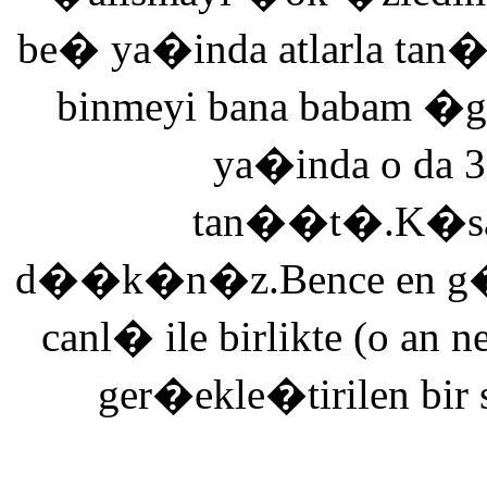
be� ya�inda atlarla tan
binmeyi bana babam �g
ya�inda o da 3
tan��t�.K�saca
d��k�n�z.Bence en g�ze
canl� ile birlikte (o an n
ger�ekle�tirilen bir 