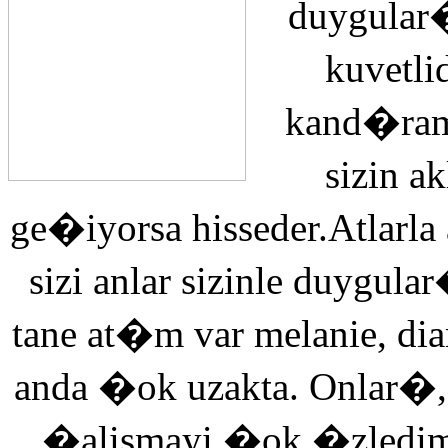
duygular�
kuvetli
kand�ra
sizin 
ge�iyorsa hisseder.Atlarla
sizi anlar sizinle duyg
tane at�m var melanie, di
anda �ok uzakta. Onlar�,
�alismayi �ok �zledi