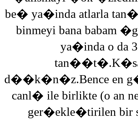
be� ya�inda atlarla tan
binmeyi bana babam �g
ya�inda o da 3
tan��t�.K�saca
d��k�n�z.Bence en g�ze
canl� ile birlikte (o an n
ger�ekle�tirilen bir 