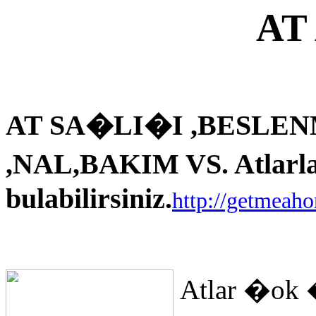
AT
AT SA�LI�I ,BESLEN
,NAL,BAKIM VS. Atlarla i
bulabilirsiniz.
http://getmeah
Atlar �ok 