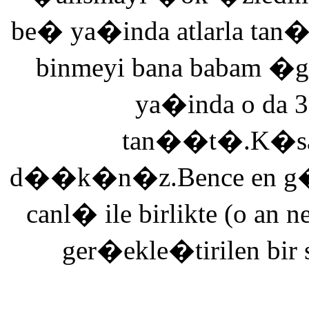
be� ya�inda atlarla tan
binmeyi bana babam �g
ya�inda o da 3
tan��t�.K�saca
d��k�n�z.Bence en g�ze
canl� ile birlikte (o an n
ger�ekle�tirilen bir 