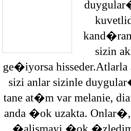
duygular�
kuvetli
kand�ra
sizin 
ge�iyorsa hisseder.Atlarla
sizi anlar sizinle duyg
tane at�m var melanie, di
anda �ok uzakta. Onlar�,
�alismayi �ok �zledi