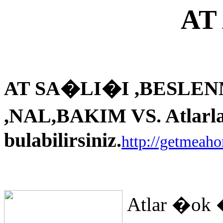
AT
AT SA�LI�I ,BESLEN
,NAL,BAKIM VS. Atlarla i
bulabilirsiniz.
http://getmeah
Atlar �ok 