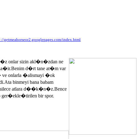
p://getmeahorseor2.googlepages.com/index.html
n�z onlar sizin akl�n�zdan ne
ayla�ir.Benim d�rt tane at�m var
� ve onlarla �alismayi �ok
.Ata binmeyi bana babam
 ailece atlara d��k�n�z.Bence
 ger�ekle�tirilen bir spor.