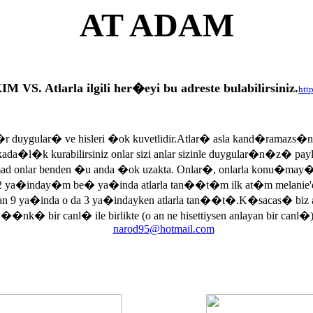
AT ADAM
tlarla ilgili her�eyi bu adreste bulabilirsiniz.
htt
r duygular� ve hisleri �ok kuvetlidir.Atlar� asla kand�ramazs�
rkada�l�k kurabilirsiniz onlar sizi anlar sizinle duygular�n�z� p
armad onlar benden �u anda �ok uzakta. Onlar�, onlarla konu�may
 ya�inday�m be� ya�inda atlarla tan��t�m ilk at�m melanie'di
an 9 ya�inda o da 3 ya�indayken atlarla tan��t�.K�sacas� biz
, ��nk� bir canl� ile birlikte (o an ne hisettiysen anlayan bir canl�)
narod95@hotmail.com