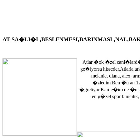
AT SA�LI�I ,BESLENMESI,BARINMASI ,NAL,BAKIM VS. A
Atlar �ok �zel canl�lard�
ge�iyorsa hisseder.Atlarla a
melanie, diana, alex, 
�zledim.Ben �u an 12
�gretiyor.Karde�im de �u 
en g�zel spor binicilik