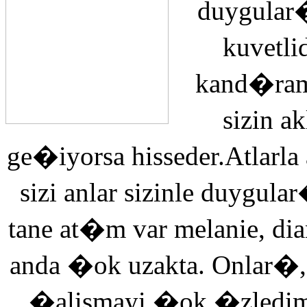
duygular�
kuvetli
kand�ra
sizin 
ge�iyorsa hisseder.Atlarla
sizi anlar sizinle duyg
tane at�m var melanie, di
anda �ok uzakta. Onlar�,
�alismayi �ok �zledi