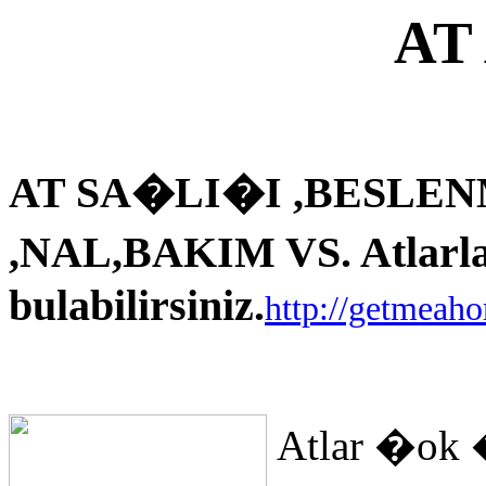
AT
AT SA�LI�I ,BESLEN
,NAL,BAKIM VS. Atlarla i
bulabilirsiniz.
http://getmeah
Atlar �ok 