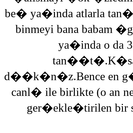
be� ya�inda atlarla tan
binmeyi bana babam �g
ya�inda o da 3
tan��t�.K�saca
d��k�n�z.Bence en g�ze
canl� ile birlikte (o an n
ger�ekle�tirilen bir 