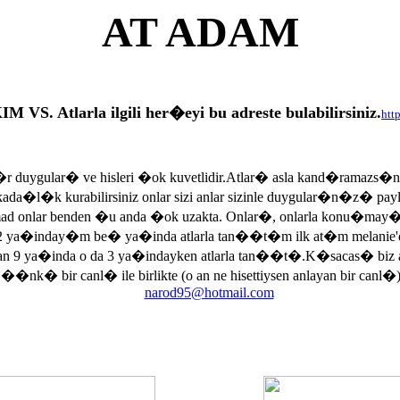
AT ADAM
tlarla ilgili her�eyi bu adreste bulabilirsiniz.
htt
r duygular� ve hisleri �ok kuvetlidir.Atlar� asla kand�ramazs�
rkada�l�k kurabilirsiniz onlar sizi anlar sizinle duygular�n�z� p
armad onlar benden �u anda �ok uzakta. Onlar�, onlarla konu�may
 ya�inday�m be� ya�inda atlarla tan��t�m ilk at�m melanie'di
an 9 ya�inda o da 3 ya�indayken atlarla tan��t�.K�sacas� biz
, ��nk� bir canl� ile birlikte (o an ne hisettiysen anlayan bir canl�)
narod95@hotmail.com