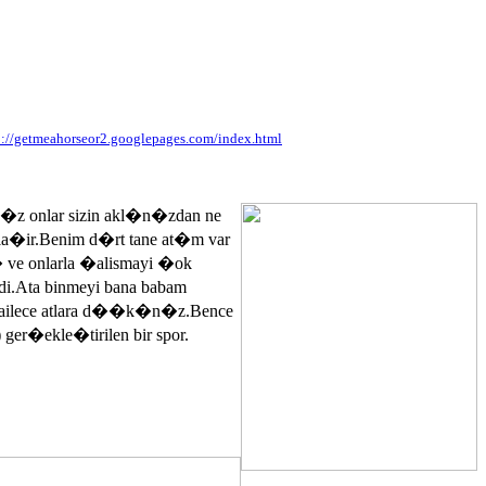
p://getmeahorseor2.googlepages.com/index.html
n�z onlar sizin akl�n�zdan ne
ayla�ir.Benim d�rt tane at�m var
� ve onlarla �alismayi �ok
.Ata binmeyi bana babam
 ailece atlara d��k�n�z.Bence
 ger�ekle�tirilen bir spor.