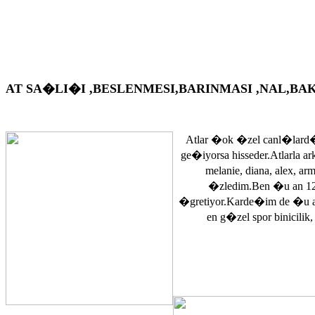
AT SA�LI�I ,BESLENMESI,BARINMASI ,NAL,BAKIM VS. A
Atlar �ok �zel canl�lard�
ge�iyorsa hisseder.Atlarla a
melanie, diana, alex, 
�zledim.Ben �u an 12
�gretiyor.Karde�im de �u 
en g�zel spor binicilik