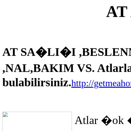
AT
AT SA�LI�I ,BESLEN
,NAL,BAKIM VS. Atlarla i
bulabilirsiniz.
http://getmeah
Atlar �ok 