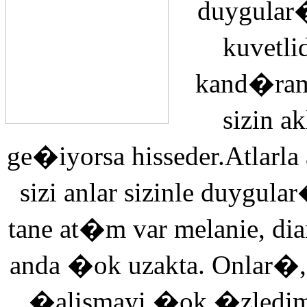
duygular�
kuvetli
kand�ra
sizin 
ge�iyorsa hisseder.Atlarla
sizi anlar sizinle duyg
tane at�m var melanie, di
anda �ok uzakta. Onlar�,
�alismayi �ok �zledi