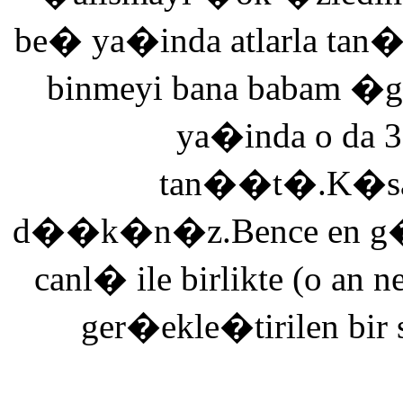
be� ya�inda atlarla tan
binmeyi bana babam �g
ya�inda o da 3
tan��t�.K�saca
d��k�n�z.Bence en g�ze
canl� ile birlikte (o an n
ger�ekle�tirilen bir 