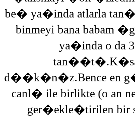
be� ya�inda atlarla tan
binmeyi bana babam �g
ya�inda o da 3
tan��t�.K�saca
d��k�n�z.Bence en g�ze
canl� ile birlikte (o an n
ger�ekle�tirilen bir 