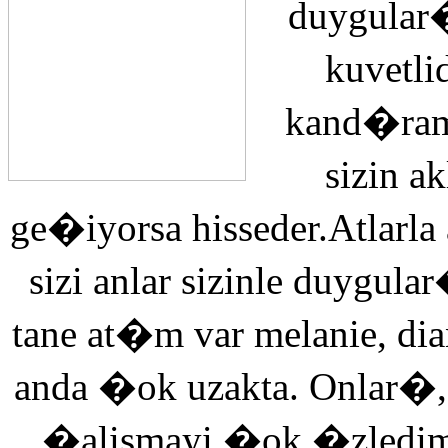
duygular�
kuvetli
kand�ra
sizin 
ge�iyorsa hisseder.Atlarla
sizi anlar sizinle duyg
tane at�m var melanie, di
anda �ok uzakta. Onlar�,
�alismayi �ok �zledi