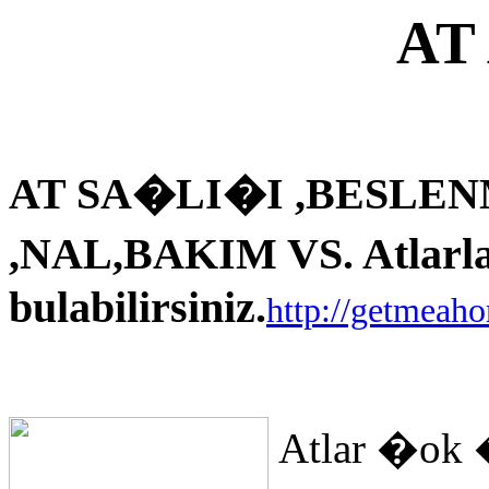
AT
AT SA�LI�I ,BESLEN
,NAL,BAKIM VS. Atlarla i
bulabilirsiniz.
http://getmeah
Atlar �ok 