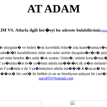
AT ADAM
tlarla ilgili her�eyi bu adreste bulabilirsiniz.
htt
r duygular� ve hisleri �ok kuvetlidir.Atlar� asla kand�ramazs�
rkada�l�k kurabilirsiniz onlar sizi anlar sizinle duygular�n�z� p
armad onlar benden �u anda �ok uzakta. Onlar�, onlarla konu�may
 ya�inday�m be� ya�inda atlarla tan��t�m ilk at�m melanie'di
an 9 ya�inda o da 3 ya�indayken atlarla tan��t�.K�sacas� biz
, ��nk� bir canl� ile birlikte (o an ne hisettiysen anlayan bir canl�)
narod95@hotmail.com