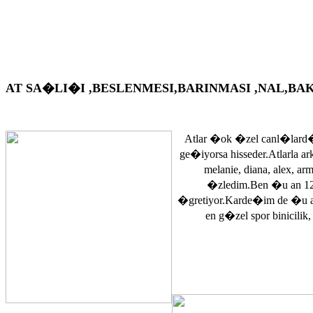
AT SA�LI�I ,BESLENMESI,BARINMASI ,NAL,BAKIM VS. A
Atlar �ok �zel canl�lard�
ge�iyorsa hisseder.Atlarla a
melanie, diana, alex, 
�zledim.Ben �u an 12
�gretiyor.Karde�im de �u 
en g�zel spor binicilik