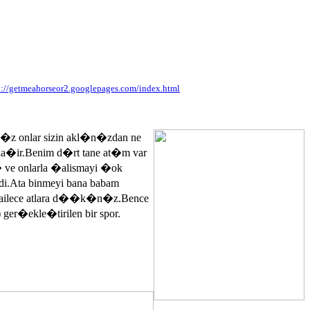
p://getmeahorseor2.googlepages.com/index.html
n�z onlar sizin akl�n�zdan ne
ayla�ir.Benim d�rt tane at�m var
� ve onlarla �alismayi �ok
.Ata binmeyi bana babam
 ailece atlara d��k�n�z.Bence
 ger�ekle�tirilen bir spor.