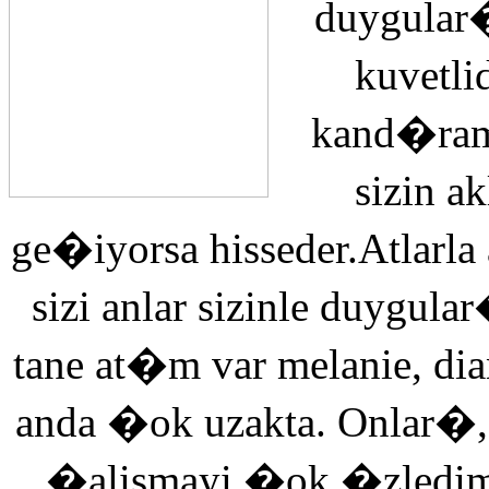
duygular�
kuvetli
kand�ra
sizin 
ge�iyorsa hisseder.Atlarla
sizi anlar sizinle duyg
tane at�m var melanie, di
anda �ok uzakta. Onlar�,
�alismayi �ok �zledi