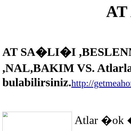
AT
AT SA�LI�I ,BESLEN
,NAL,BAKIM VS. Atlarla i
bulabilirsiniz.
http://getmeah
Atlar �ok 