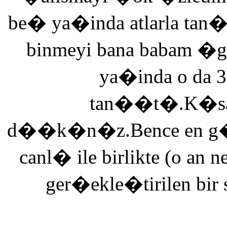
be� ya�inda atlarla tan
binmeyi bana babam �g
ya�inda o da 3
tan��t�.K�saca
d��k�n�z.Bence en g�ze
canl� ile birlikte (o an n
ger�ekle�tirilen bir 