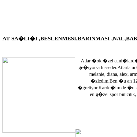
AT SA�LI�I ,BESLENMESI,BARINMASI ,NAL,BAKIM VS. A
Atlar �ok �zel canl�lard�
ge�iyorsa hisseder.Atlarla a
melanie, diana, alex, 
�zledim.Ben �u an 12
�gretiyor.Karde�im de �u 
en g�zel spor binicilik