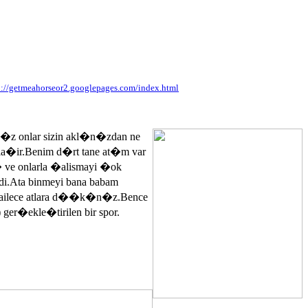
p://getmeahorseor2.googlepages.com/index.html
n�z onlar sizin akl�n�zdan ne
ayla�ir.Benim d�rt tane at�m var
� ve onlarla �alismayi �ok
.Ata binmeyi bana babam
 ailece atlara d��k�n�z.Bence
 ger�ekle�tirilen bir spor.