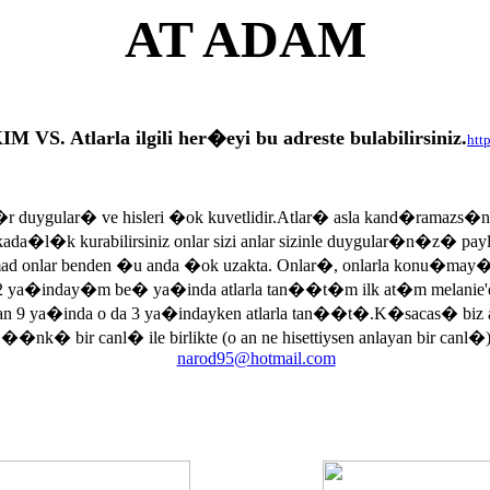
AT ADAM
tlarla ilgili her�eyi bu adreste bulabilirsiniz.
htt
r duygular� ve hisleri �ok kuvetlidir.Atlar� asla kand�ramazs�
rkada�l�k kurabilirsiniz onlar sizi anlar sizinle duygular�n�z� p
armad onlar benden �u anda �ok uzakta. Onlar�, onlarla konu�may
 ya�inday�m be� ya�inda atlarla tan��t�m ilk at�m melanie'di
an 9 ya�inda o da 3 ya�indayken atlarla tan��t�.K�sacas� biz
, ��nk� bir canl� ile birlikte (o an ne hisettiysen anlayan bir canl�)
narod95@hotmail.com