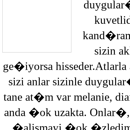
duygular�
kuvetli
kand�ra
sizin 
ge�iyorsa hisseder.Atlarla
sizi anlar sizinle duyg
tane at�m var melanie, di
anda �ok uzakta. Onlar�,
�alismayi �ok �zledi