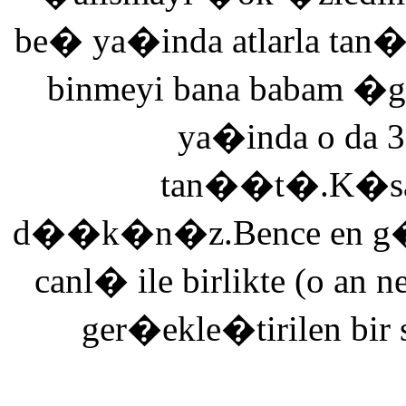
be� ya�inda atlarla tan
binmeyi bana babam �g
ya�inda o da 3
tan��t�.K�saca
d��k�n�z.Bence en g�ze
canl� ile birlikte (o an n
ger�ekle�tirilen bir 