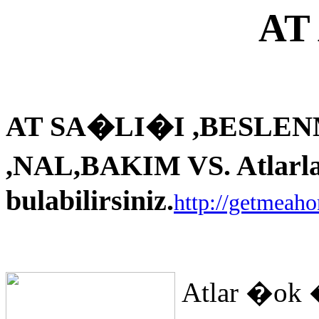
AT
AT SA�LI�I ,BESLEN
,NAL,BAKIM VS. Atlarla i
bulabilirsiniz.
http://getmeah
Atlar �ok 