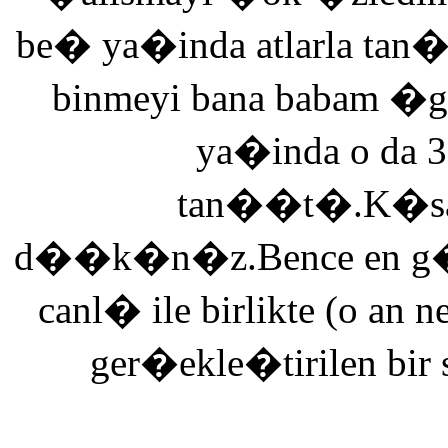
be� ya�inda atlarla tan
binmeyi bana babam �g
ya�inda o da 3
tan��t�.K�saca
d��k�n�z.Bence en g�ze
canl� ile birlikte (o an n
ger�ekle�tirilen bir 