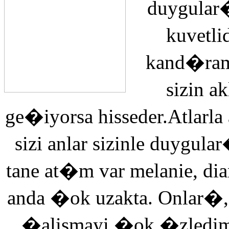
duygular�
kuvetli
kand�ra
sizin 
ge�iyorsa hisseder.Atlarla
sizi anlar sizinle duyg
tane at�m var melanie, di
anda �ok uzakta. Onlar�,
�alismayi �ok �zledi