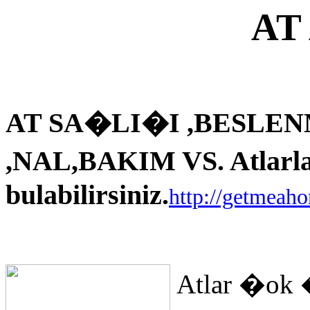
AT
AT SA�LI�I ,BESLEN
,NAL,BAKIM VS. Atlarla i
bulabilirsiniz.
http://getmeah
Atlar �ok 