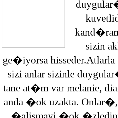
duygular�
kuvetli
kand�ra
sizin 
ge�iyorsa hisseder.Atlarla
sizi anlar sizinle duyg
tane at�m var melanie, di
anda �ok uzakta. Onlar�,
�alismayi �ok �zledi