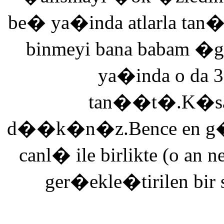
be� ya�inda atlarla tan
binmeyi bana babam �g
ya�inda o da 3
tan��t�.K�saca
d��k�n�z.Bence en g�ze
canl� ile birlikte (o an n
ger�ekle�tirilen bir 