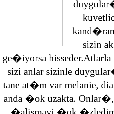
duygular�
kuvetli
kand�ra
sizin 
ge�iyorsa hisseder.Atlarla
sizi anlar sizinle duyg
tane at�m var melanie, di
anda �ok uzakta. Onlar�,
�alismayi �ok �zledi