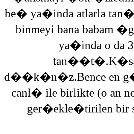
be� ya�inda atlarla tan
binmeyi bana babam �g
ya�inda o da 3
tan��t�.K�saca
d��k�n�z.Bence en g�ze
canl� ile birlikte (o an n
ger�ekle�tirilen bir 