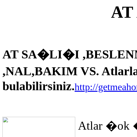
AT
AT SA�LI�I ,BESLEN
,NAL,BAKIM VS. Atlarla i
bulabilirsiniz.
http://getmeah
Atlar �ok 