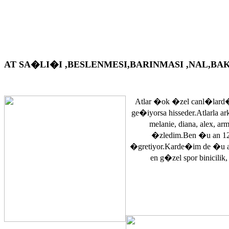
AT SA�LI�I ,BESLENMESI,BARINMASI ,NAL,BAKIM VS. A
Atlar �ok �zel canl�lard�
ge�iyorsa hisseder.Atlarla a
melanie, diana, alex, 
�zledim.Ben �u an 12
�gretiyor.Karde�im de �u 
en g�zel spor binicilik