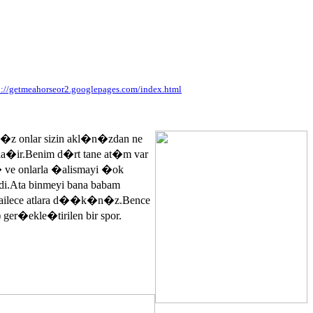
p://getmeahorseor2.googlepages.com/index.html
n�z onlar sizin akl�n�zdan ne
ayla�ir.Benim d�rt tane at�m var
� ve onlarla �alismayi �ok
.Ata binmeyi bana babam
 ailece atlara d��k�n�z.Bence
 ger�ekle�tirilen bir spor.