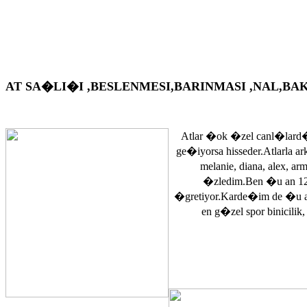
AT SA�LI�I ,BESLENMESI,BARINMASI ,NAL,BAKIM VS. A
Atlar �ok �zel canl�lard�
ge�iyorsa hisseder.Atlarla a
melanie, diana, alex, 
�zledim.Ben �u an 12
�gretiyor.Karde�im de �u 
en g�zel spor binicilik