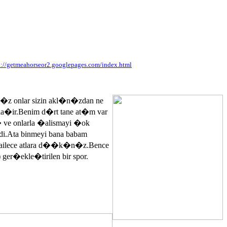
p://getmeahorseor2.googlepages.com/index.html
n�z onlar sizin akl�n�zdan ne
ayla�ir.Benim d�rt tane at�m var
� ve onlarla �alismayi �ok
.Ata binmeyi bana babam
 ailece atlara d��k�n�z.Bence
 ger�ekle�tirilen bir spor.