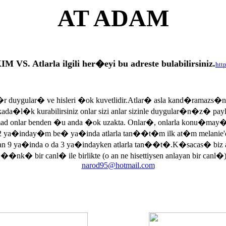
AT ADAM
tlarla ilgili her�eyi bu adreste bulabilirsiniz.
htt
r duygular� ve hisleri �ok kuvetlidir.Atlar� asla kand�ramazs�
rkada�l�k kurabilirsiniz onlar sizi anlar sizinle duygular�n�z� p
armad onlar benden �u anda �ok uzakta. Onlar�, onlarla konu�may
 ya�inday�m be� ya�inda atlarla tan��t�m ilk at�m melanie'di
an 9 ya�inda o da 3 ya�indayken atlarla tan��t�.K�sacas� biz
, ��nk� bir canl� ile birlikte (o an ne hisettiysen anlayan bir canl�)
narod95@hotmail.com