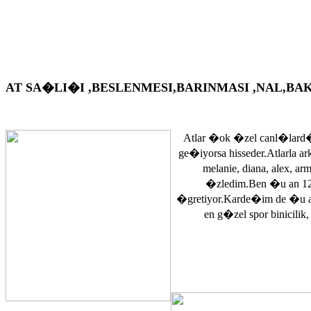
AT SA�LI�I ,BESLENMESI,BARINMASI ,NAL,BAKIM VS. A
Atlar �ok �zel canl�lard�
ge�iyorsa hisseder.Atlarla a
melanie, diana, alex, 
�zledim.Ben �u an 12
�gretiyor.Karde�im de �u 
en g�zel spor binicilik