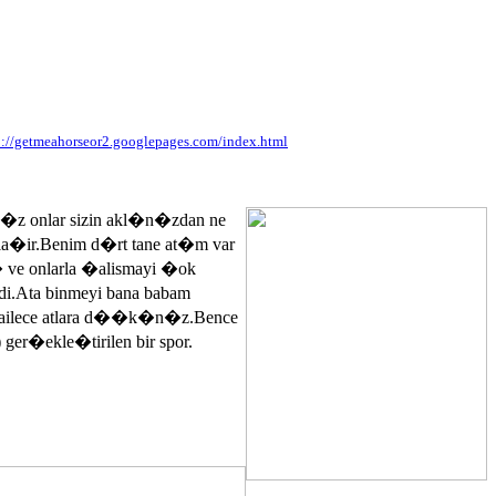
p://getmeahorseor2.googlepages.com/index.html
n�z onlar sizin akl�n�zdan ne
ayla�ir.Benim d�rt tane at�m var
� ve onlarla �alismayi �ok
.Ata binmeyi bana babam
 ailece atlara d��k�n�z.Bence
 ger�ekle�tirilen bir spor.