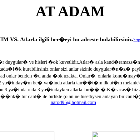
AT ADAM
tlarla ilgili her�eyi bu adreste bulabilirsiniz.
htt
r duygular� ve hisleri �ok kuvetlidir.Atlar� asla kand�ramazs�
rkada�l�k kurabilirsiniz onlar sizi anlar sizinle duygular�n�z� p
armad onlar benden �u anda �ok uzakta. Onlar�, onlarla konu�may
 ya�inday�m be� ya�inda atlarla tan��t�m ilk at�m melanie'di
an 9 ya�inda o da 3 ya�indayken atlarla tan��t�.K�sacas� biz
, ��nk� bir canl� ile birlikte (o an ne hisettiysen anlayan bir canl�)
narod95@hotmail.com