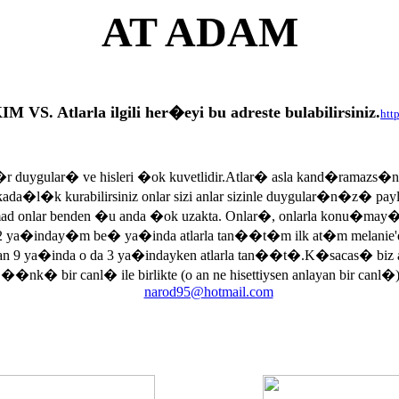
AT ADAM
tlarla ilgili her�eyi bu adreste bulabilirsiniz.
htt
r duygular� ve hisleri �ok kuvetlidir.Atlar� asla kand�ramazs�
rkada�l�k kurabilirsiniz onlar sizi anlar sizinle duygular�n�z� p
armad onlar benden �u anda �ok uzakta. Onlar�, onlarla konu�may
 ya�inday�m be� ya�inda atlarla tan��t�m ilk at�m melanie'di
an 9 ya�inda o da 3 ya�indayken atlarla tan��t�.K�sacas� biz
, ��nk� bir canl� ile birlikte (o an ne hisettiysen anlayan bir canl�)
narod95@hotmail.com