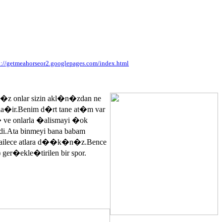
p://getmeahorseor2.googlepages.com/index.html
n�z onlar sizin akl�n�zdan ne
ayla�ir.Benim d�rt tane at�m var
� ve onlarla �alismayi �ok
.Ata binmeyi bana babam
 ailece atlara d��k�n�z.Bence
 ger�ekle�tirilen bir spor.