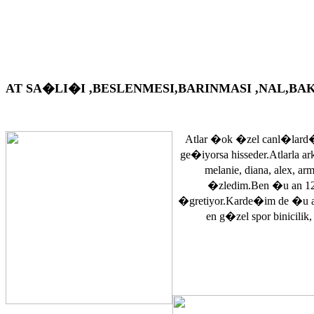
AT SA�LI�I ,BESLENMESI,BARINMASI ,NAL,BAKIM VS. A
Atlar �ok �zel canl�lard�
ge�iyorsa hisseder.Atlarla a
melanie, diana, alex, 
�zledim.Ben �u an 12
�gretiyor.Karde�im de �u 
en g�zel spor binicilik