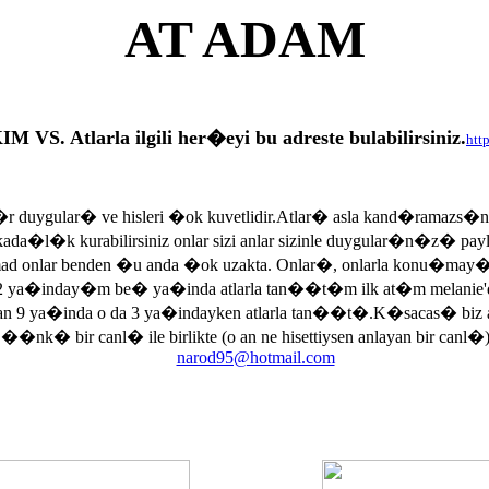
AT ADAM
tlarla ilgili her�eyi bu adreste bulabilirsiniz.
htt
r duygular� ve hisleri �ok kuvetlidir.Atlar� asla kand�ramazs�
rkada�l�k kurabilirsiniz onlar sizi anlar sizinle duygular�n�z� p
armad onlar benden �u anda �ok uzakta. Onlar�, onlarla konu�may
 ya�inday�m be� ya�inda atlarla tan��t�m ilk at�m melanie'di
an 9 ya�inda o da 3 ya�indayken atlarla tan��t�.K�sacas� biz
, ��nk� bir canl� ile birlikte (o an ne hisettiysen anlayan bir canl�)
narod95@hotmail.com