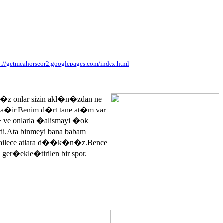
p://getmeahorseor2.googlepages.com/index.html
n�z onlar sizin akl�n�zdan ne
ayla�ir.Benim d�rt tane at�m var
� ve onlarla �alismayi �ok
.Ata binmeyi bana babam
 ailece atlara d��k�n�z.Bence
 ger�ekle�tirilen bir spor.