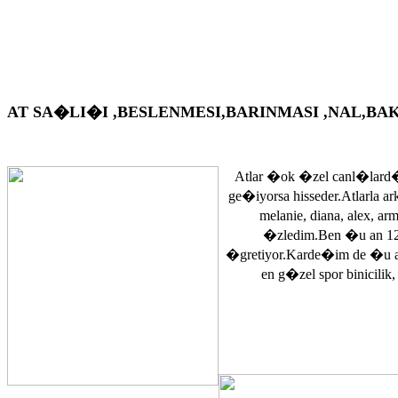
AT SA�LI�I ,BESLENMESI,BARINMASI ,NAL,BAKIM VS. A
Atlar �ok �zel canl�lard�
ge�iyorsa hisseder.Atlarla a
melanie, diana, alex, 
�zledim.Ben �u an 12
�gretiyor.Karde�im de �u 
en g�zel spor binicilik