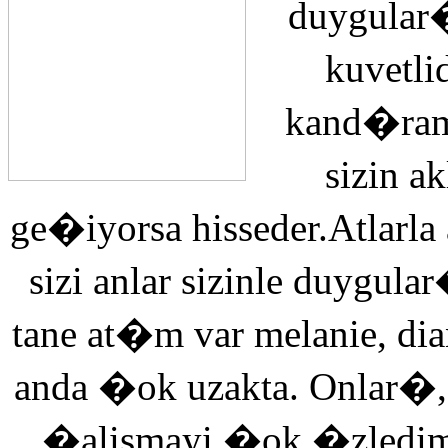
duygular�
kuvetli
kand�ra
sizin 
ge�iyorsa hisseder.Atlarla
sizi anlar sizinle duyg
tane at�m var melanie, di
anda �ok uzakta. Onlar�,
�alismayi �ok �zledi