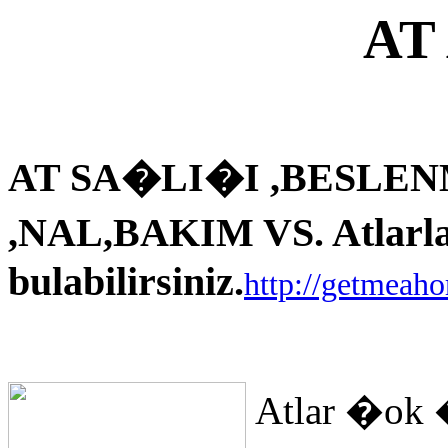
AT
AT SA�LI�I ,BESLEN
,NAL,BAKIM VS. Atlarla i
bulabilirsiniz.
http://getmeah
Atlar �ok 