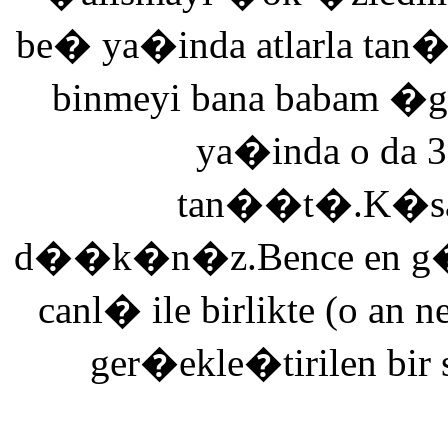
be� ya�inda atlarla tan
binmeyi bana babam �g
ya�inda o da 3
tan��t�.K�saca
d��k�n�z.Bence en g�ze
canl� ile birlikte (o an n
ger�ekle�tirilen bir 