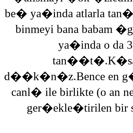
be� ya�inda atlarla tan
binmeyi bana babam �g
ya�inda o da 3
tan��t�.K�saca
d��k�n�z.Bence en g�ze
canl� ile birlikte (o an n
ger�ekle�tirilen bir 