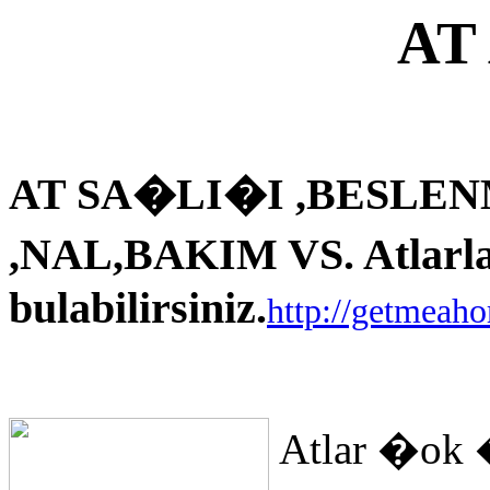
AT
AT SA�LI�I ,BESLEN
,NAL,BAKIM VS. Atlarla i
bulabilirsiniz.
http://getmeah
Atlar �ok 