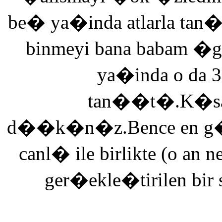
be� ya�inda atlarla tan
binmeyi bana babam �g
ya�inda o da 3
tan��t�.K�saca
d��k�n�z.Bence en g�ze
canl� ile birlikte (o an n
ger�ekle�tirilen bir 