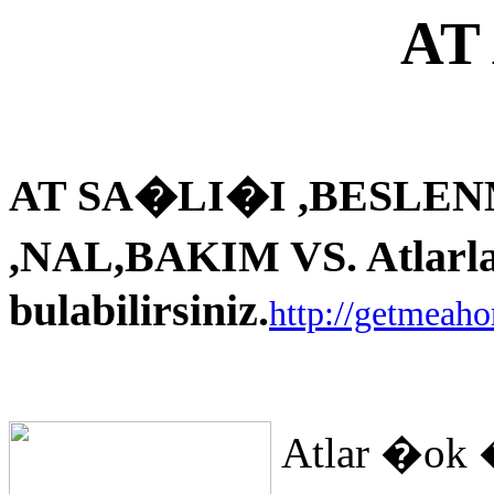
AT
AT SA�LI�I ,BESLEN
,NAL,BAKIM VS. Atlarla i
bulabilirsiniz.
http://getmeah
Atlar �ok 