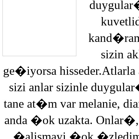
duygular�
kuvetli
kand�ra
sizin 
ge�iyorsa hisseder.Atlarla
sizi anlar sizinle duyg
tane at�m var melanie, di
anda �ok uzakta. Onlar�,
�alismayi �ok �zledi