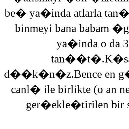
be� ya�inda atlarla tan
binmeyi bana babam �g
ya�inda o da 3
tan��t�.K�saca
d��k�n�z.Bence en g�ze
canl� ile birlikte (o an n
ger�ekle�tirilen bir 