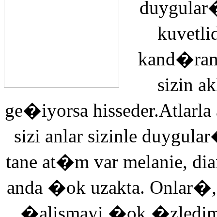
duygular�
kuvetli
kand�ra
sizin 
ge�iyorsa hisseder.Atlarla
sizi anlar sizinle duyg
tane at�m var melanie, di
anda �ok uzakta. Onlar�,
�alismayi �ok �zledi