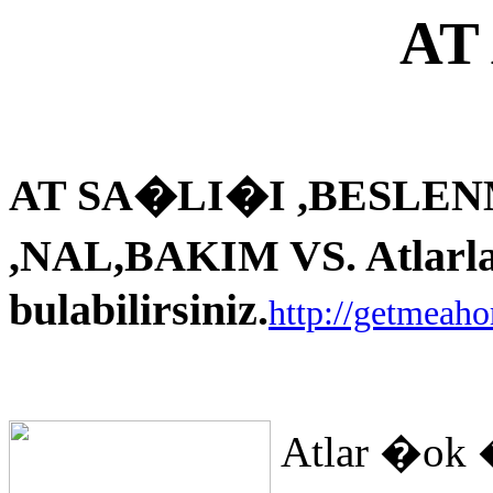
AT
AT SA�LI�I ,BESLEN
,NAL,BAKIM VS. Atlarla i
bulabilirsiniz.
http://getmeah
Atlar �ok 