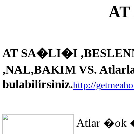
AT
AT SA�LI�I ,BESLEN
,NAL,BAKIM VS. Atlarla i
bulabilirsiniz.
http://getmeah
Atlar �ok 