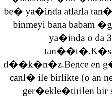
be� ya�inda atlarla tan
binmeyi bana babam �g
ya�inda o da 3
tan��t�.K�saca
d��k�n�z.Bence en g�ze
canl� ile birlikte (o an n
ger�ekle�tirilen bir 