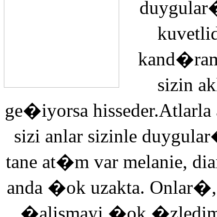
duygular�
kuvetli
kand�ra
sizin 
ge�iyorsa hisseder.Atlarla
sizi anlar sizinle duyg
tane at�m var melanie, di
anda �ok uzakta. Onlar�,
�alismayi �ok �zledi