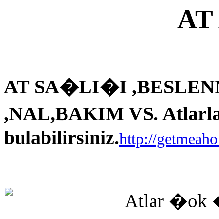
AT
AT SA�LI�I ,BESLEN
,NAL,BAKIM VS. Atlarla i
bulabilirsiniz.
http://getmeah
Atlar �ok 