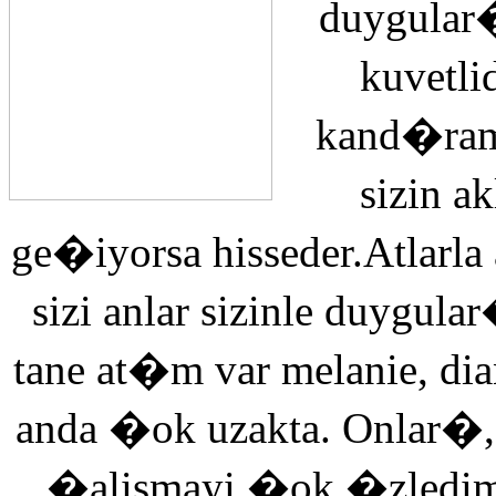
duygular�
kuvetli
kand�ra
sizin 
ge�iyorsa hisseder.Atlarla
sizi anlar sizinle duyg
tane at�m var melanie, di
anda �ok uzakta. Onlar�,
�alismayi �ok �zledi