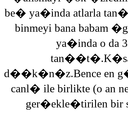
be� ya�inda atlarla tan
binmeyi bana babam �g
ya�inda o da 3
tan��t�.K�saca
d��k�n�z.Bence en g�ze
canl� ile birlikte (o an n
ger�ekle�tirilen bir 