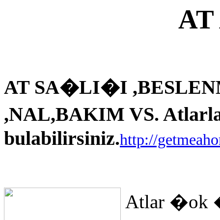
AT
AT SA�LI�I ,BESLEN
,NAL,BAKIM VS. Atlarla i
bulabilirsiniz.
http://getmeah
Atlar �ok 