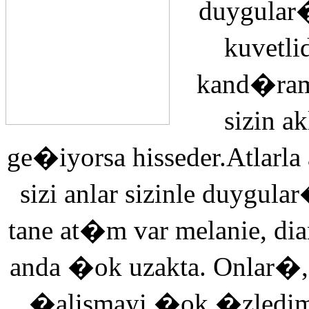
duygular�
kuvetli
kand�ra
sizin 
ge�iyorsa hisseder.Atlarla
sizi anlar sizinle duyg
tane at�m var melanie, di
anda �ok uzakta. Onlar�,
�alismayi �ok �zledi