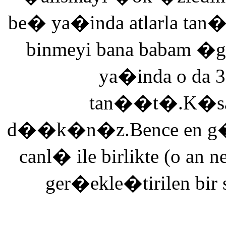
be� ya�inda atlarla tan
binmeyi bana babam �g
ya�inda o da 3
tan��t�.K�saca
d��k�n�z.Bence en g�ze
canl� ile birlikte (o an n
ger�ekle�tirilen bir 