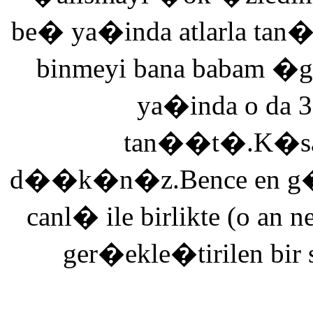
be� ya�inda atlarla tan
binmeyi bana babam �g
ya�inda o da 3
tan��t�.K�saca
d��k�n�z.Bence en g�ze
canl� ile birlikte (o an n
ger�ekle�tirilen bir 