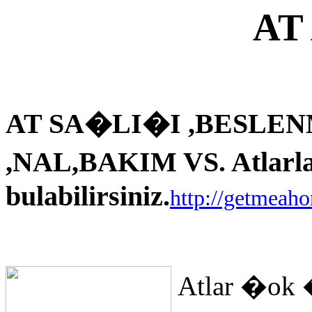
AT
AT SA�LI�I ,BESLEN
,NAL,BAKIM VS. Atlarla i
bulabilirsiniz.
http://getmeah
Atlar �ok 