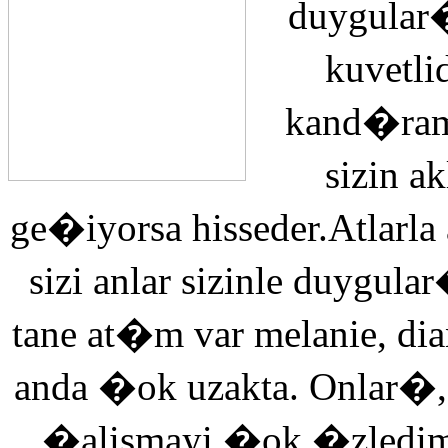
duygular�
kuvetli
kand�ra
sizin 
ge�iyorsa hisseder.Atlarla
sizi anlar sizinle duyg
tane at�m var melanie, di
anda �ok uzakta. Onlar�,
�alismayi �ok �zledi