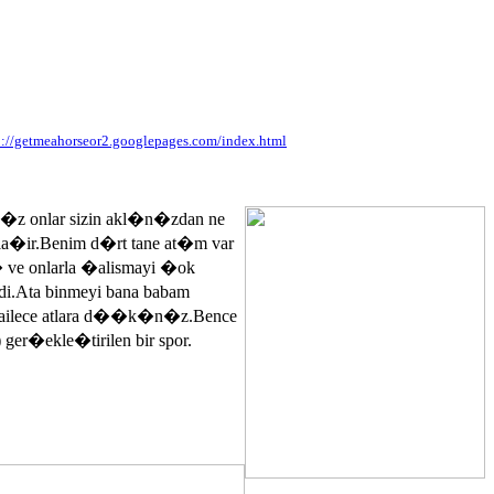
p://getmeahorseor2.googlepages.com/index.html
n�z onlar sizin akl�n�zdan ne
ayla�ir.Benim d�rt tane at�m var
� ve onlarla �alismayi �ok
.Ata binmeyi bana babam
 ailece atlara d��k�n�z.Bence
 ger�ekle�tirilen bir spor.