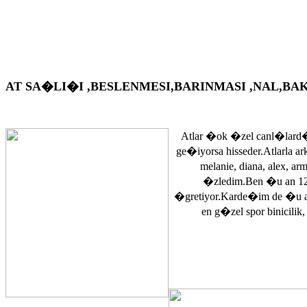
AT SA�LI�I ,BESLENMESI,BARINMASI ,NAL,BAKIM VS. A
Atlar �ok �zel canl�lard�
ge�iyorsa hisseder.Atlarla a
melanie, diana, alex, 
�zledim.Ben �u an 12
�gretiyor.Karde�im de �u 
en g�zel spor binicilik