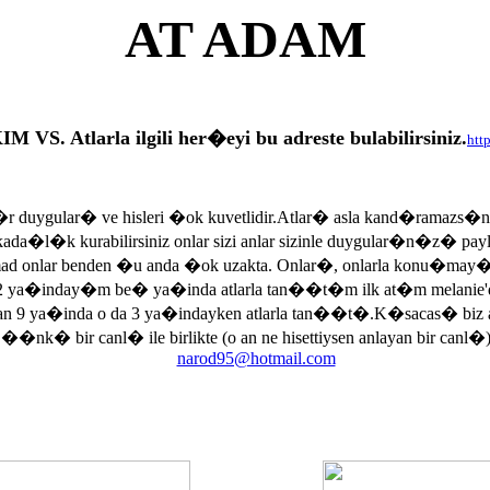
AT ADAM
tlarla ilgili her�eyi bu adreste bulabilirsiniz.
htt
r duygular� ve hisleri �ok kuvetlidir.Atlar� asla kand�ramazs�
rkada�l�k kurabilirsiniz onlar sizi anlar sizinle duygular�n�z� p
armad onlar benden �u anda �ok uzakta. Onlar�, onlarla konu�may
 ya�inday�m be� ya�inda atlarla tan��t�m ilk at�m melanie'di
an 9 ya�inda o da 3 ya�indayken atlarla tan��t�.K�sacas� biz
, ��nk� bir canl� ile birlikte (o an ne hisettiysen anlayan bir canl�)
narod95@hotmail.com