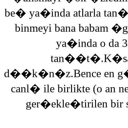
be� ya�inda atlarla tan
binmeyi bana babam �g
ya�inda o da 3
tan��t�.K�saca
d��k�n�z.Bence en g�ze
canl� ile birlikte (o an n
ger�ekle�tirilen bir 