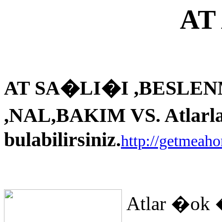
AT
AT SA�LI�I ,BESLEN
,NAL,BAKIM VS. Atlarla i
bulabilirsiniz.
http://getmeah
Atlar �ok 