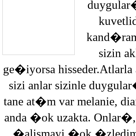
duygular�
kuvetli
kand�ra
sizin 
ge�iyorsa hisseder.Atlarla
sizi anlar sizinle duyg
tane at�m var melanie, di
anda �ok uzakta. Onlar�,
�alismayi �ok �zledi