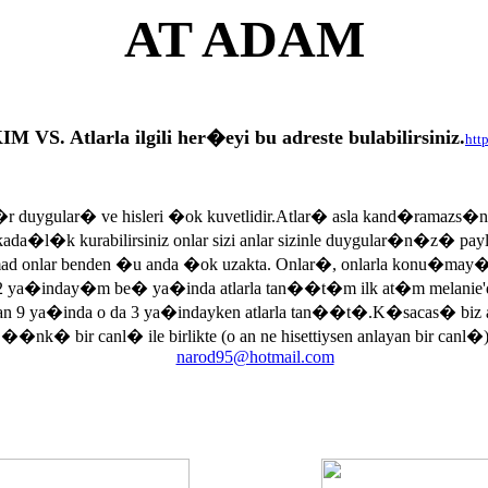
AT ADAM
tlarla ilgili her�eyi bu adreste bulabilirsiniz.
htt
r duygular� ve hisleri �ok kuvetlidir.Atlar� asla kand�ramazs�
rkada�l�k kurabilirsiniz onlar sizi anlar sizinle duygular�n�z� p
armad onlar benden �u anda �ok uzakta. Onlar�, onlarla konu�may
 ya�inday�m be� ya�inda atlarla tan��t�m ilk at�m melanie'di
an 9 ya�inda o da 3 ya�indayken atlarla tan��t�.K�sacas� biz
, ��nk� bir canl� ile birlikte (o an ne hisettiysen anlayan bir canl�)
narod95@hotmail.com