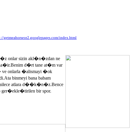
p://getmeahorseor2.googlepages.com/index.html
n�z onlar sizin akl�n�zdan ne
ayla�ir.Benim d�rt tane at�m var
� ve onlarla �alismayi �ok
.Ata binmeyi bana babam
 ailece atlara d��k�n�z.Bence
 ger�ekle�tirilen bir spor.