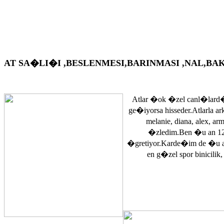
AT SA�LI�I ,BESLENMESI,BARINMASI ,NAL,BAKIM VS. A
Atlar �ok �zel canl�lard�
ge�iyorsa hisseder.Atlarla a
melanie, diana, alex, 
�zledim.Ben �u an 12
�gretiyor.Karde�im de �u 
en g�zel spor binicilik